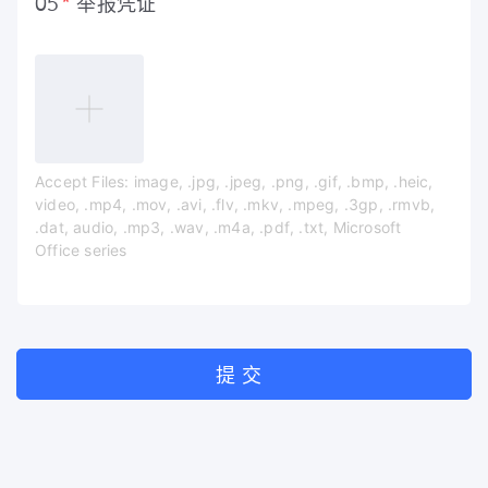
举报凭证
05
Accept Files:
image, .jpg, .jpeg, .png, .gif, .bmp, .heic,
video, .mp4, .mov, .avi, .flv, .mkv, .mpeg, .3gp, .rmvb,
.dat, audio, .mp3, .wav, .m4a, .pdf, .txt, Microsoft
Office series
提 交